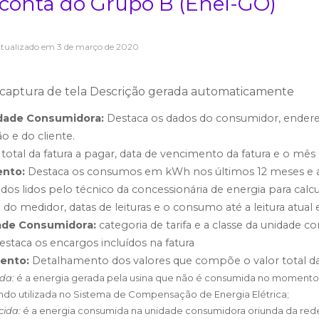
conta do Grupo B (Enel-GO)
Atualizado em
3 de março de 2020
idade Consumidora:
Destaca os dados do consumidor, ender
o e do cliente.
total da fatura a pagar, data de vencimento da fatura e o mês r
ento:
Destaca os consumos em kWh nos últimos 12 meses e a
os lidos pelo técnico da concessionária de energia para calc
o medidor, datas de leituras e o consumo até a leitura atual e
dade Consumidora:
categoria de tarifa e a classe da unidade c
estaca os encargos incluídos na fatura
ento:
Detalhamento dos valores que compõe o valor total da
ada:
é a energia gerada pela usina que não é consumida no momento 
endo utilizada no Sistema de Compensação de Energia Elétrica;
cida:
é a energia consumida na unidade consumidora oriunda da rede