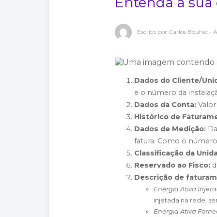
Entenda a sua 
Escrito por
Carlos Bouhid
- 
Dados do Cliente/Un
e o número da instalaçã
Dados da Conta:
Valor 
Histórico de Faturam
Dados de Medição:
Dad
fatura. Como o número d
Classificação da Uni
Reservado ao Fisco:
d
Descrição de faturam
Energia Ativa Injet
injetada na rede, s
Energia Ativa Forne